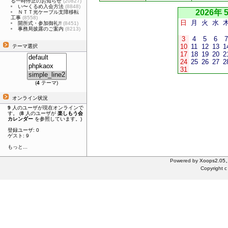
る一時停止のお知らせ
(20827)
い〜くるめ入会方法
(8848)
2026年 
ＮＴＴ光ケーブル支障移転
工事
(8558)
日
月
火
水
開所式・参加御礼!!
(8451)
事務局披露のご案内
(8213)
3
4
5
6
7
10
11
12
13
1
テーマ選択
17
18
19
20
2
24
25
26
27
2
31
(
4
テーマ)
オンライン状況
9
人のユーザが現在オンラインで
す。 (
8
人のユーザが
楽しもう会
カレンダー
を参照しています。)
登録ユーザ: 0
ゲスト: 9
もっと...
Powered by
Xoops2.05
Copyright c