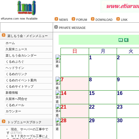
eKurume.com now Available
NEWS
FORUM
DOWNLOAD
LINK
PRIVATE MESSAGE
楽しもう会・メインメニュー
ホーム
久留米ニュース
日
月
火
楽しもう会カレンダー
1
2
くるめぶろぐ
ヘッドライン
くるめのリンク
7
8
9
くるめのイベント案内
くるめサイトマップ
14
15
16
新着情報
久留米へ問合せ
くるめメール
21
22
23
カウンター
28
29
30
トップニュースブロック
現在、サーバーの工事中で
す
(23754)
ＮＴＴ光ケーブル工事によ