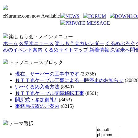
eKurume.com now Available
NEWS
FORUM
DOWNLO
PRIVATE MESSAGE
楽しもう会・メインメニュー
ホーム
久留米ニュース
楽しもう会カレンダー
くるめぶろぐ
めのイベント案内
くるめサイトマップ
新着情報
久留米へ問
トップニュースブロック
現在、サーバーの工事中です
(23756)
ＮＴＴ光ケーブル工事による一時停止のお知らせ
(20828
い〜くるめ入会方法
(8849)
ＮＴＴ光ケーブル支障移転工事
(8561)
開所式・参加御礼!!
(8453)
事務局披露のご案内
(8215)
テーマ選択