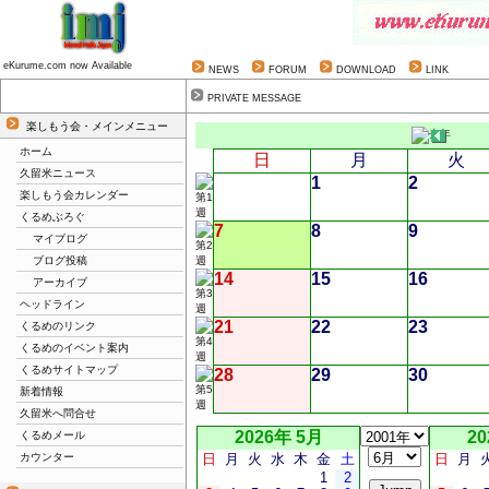
eKurume.com now Available
NEWS
FORUM
DOWNLOAD
LINK
PRIVATE MESSAGE
楽しもう会・メインメニュー
ホーム
日
月
火
久留米ニュース
1
2
楽しもう会カレンダー
くるめぶろぐ
7
8
9
マイブログ
ブログ投稿
14
15
16
アーカイブ
ヘッドライン
21
22
23
くるめのリンク
くるめのイベント案内
くるめサイトマップ
28
29
30
新着情報
久留米へ問合せ
2026年 5月
20
くるめメール
カウンター
日
月
火
水
木
金
土
日
月
1
2