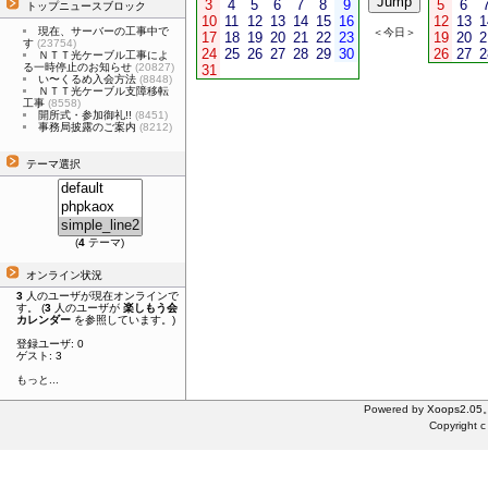
3
4
5
6
7
8
9
5
6
トップニュースブロック
10
11
12
13
14
15
16
12
13
1
現在、サーバーの工事中で
＜今日＞
17
18
19
20
21
22
23
19
20
2
す
(23754)
24
25
26
27
28
29
30
26
27
2
ＮＴＴ光ケーブル工事によ
る一時停止のお知らせ
(20827)
31
い〜くるめ入会方法
(8848)
ＮＴＴ光ケーブル支障移転
工事
(8558)
開所式・参加御礼!!
(8451)
事務局披露のご案内
(8212)
テーマ選択
(
4
テーマ)
オンライン状況
3
人のユーザが現在オンラインで
す。 (
3
人のユーザが
楽しもう会
カレンダー
を参照しています。)
登録ユーザ: 0
ゲスト: 3
もっと...
Powered by
Xoops2.05
Copyright c